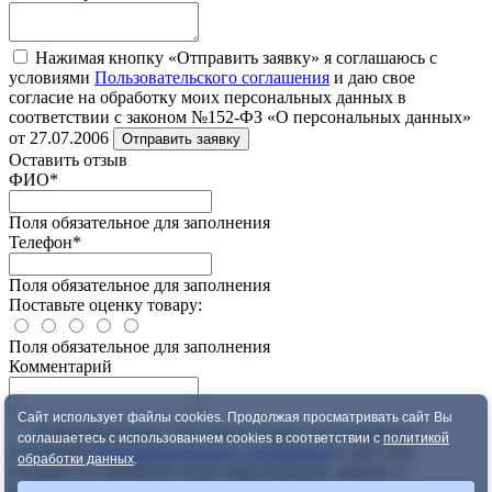
Нажимая кнопку «Отправить заявку» я соглашаюсь с
условиями
Пользовательского соглашения
и даю свое
согласие на обработку моих персональных данных в
соответствии с законом №152-ФЗ «О персональных данных»
от 27.07.2006
Отправить заявку
Оставить отзыв
ФИО
*
Поля обязательное для заполнения
Телефон
*
Поля обязательное для заполнения
Поставьте оценку товару:
Поля обязательное для заполнения
Комментарий
Сайт использует файлы cookies. Продолжая просматривать сайт Вы
Нажимая кнопку «Оставить отзыв» я соглашаюсь с
соглашаетесь с использованием cookies в соответствии с
политикой
условиями
Пользовательского соглашения
и даю свое
обработки данных
.
согласие на обработку моих персональных данных в
соответствии с законом №152-ФЗ «О персональных данных»