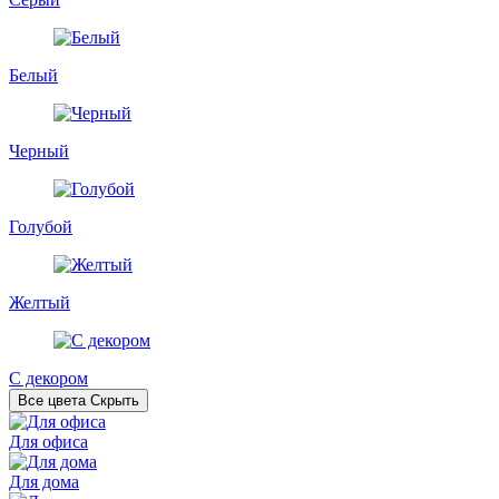
Белый
Черный
Голубой
Желтый
С декором
Все цвета
Скрыть
Для офиса
Для дома