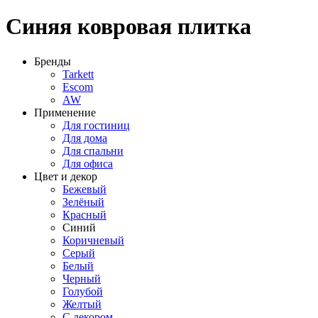
Синяя ковровая плитка
Бренды
Tarkett
Escom
AW
Применение
Для гостиниц
Для дома
Для спальни
Для офиса
Цвет и декор
Бежевый
Зелёный
Красный
Синий
Коричневый
Серый
Белый
Черный
Голубой
Желтый
С декором