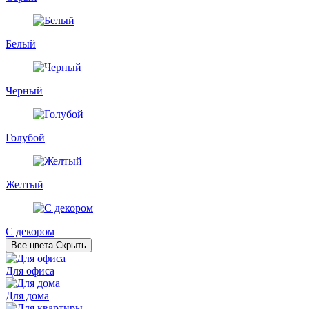
Белый
Черный
Голубой
Желтый
С декором
Все цвета
Скрыть
Для офиса
Для дома