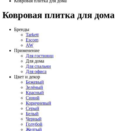
Ковровая плитка для дома
Ковровая плитка для дома
Бренды
Tarkett
Escom
AW
Применение
Для гостиниц
Для дома
Для спальни
Для офиса
Цвет и декор
Бежевый
Зелёный
Красный
Синий
Коричневый
Серый
Белый
Черный
Голубой
Желтый